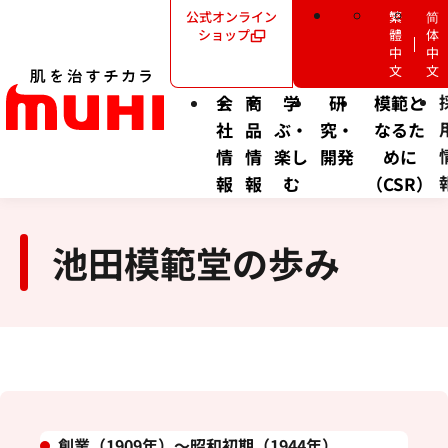
公式オンライン
繁
简
ショップ
體
体
中
中
文
文
会
商
学
研
模範と
社
品
ぶ・
究・
なるた
情
情
楽し
開発
めに
報
報
む
（CSR）
池田模範堂の歩み
創業（1909年）～昭和初期（1944年）