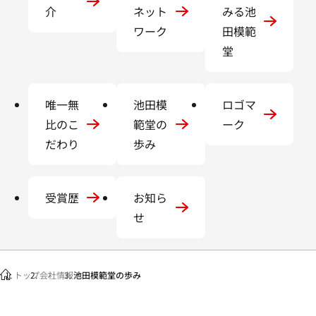
介
ネット
みる池
ワーク
田模範
堂
唯一無
池田模
ロゴマ
比のこ
範堂の
ーク
だわり
歩み
受賞歴
お知ら
せ
トップ
会社情報
池田模範堂の歩み