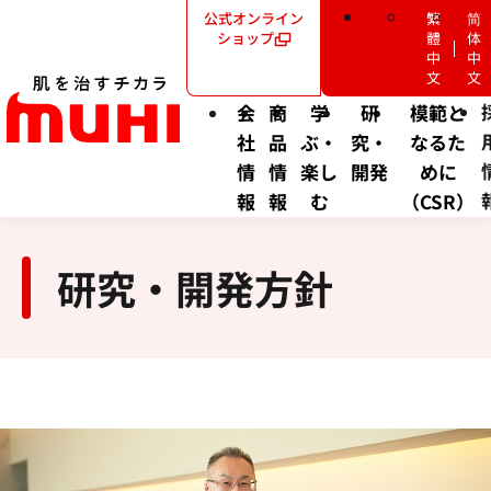
公式オンライン
繁
简
ショップ
體
体
中
中
文
文
会
商
学
研
模範と
社
品
ぶ・
究・
なるた
情
情
楽し
開発
めに
報
報
む
（CSR）
研究・開発方針