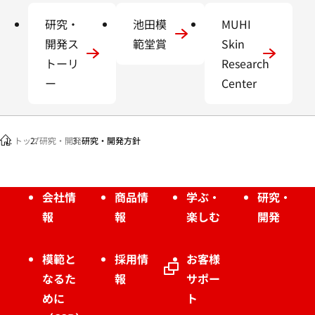
研究・
池田模
MUHI
開発ス
範堂賞
Skin
トーリ
Research
ー
Center
トップ
研究・開発
研究・開発方針
会社情
商品情
学ぶ・
研究・
報
報
楽しむ
開発
模範と
採用情
お客様
なるた
報
サポー
めに
ト